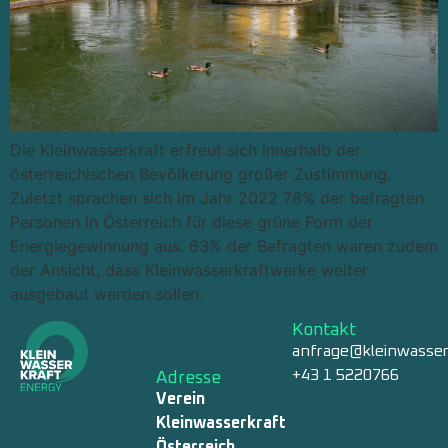
Die Kleinwasserkraft erfreut sich innerhalb der
österreichischen Bevölkerung großer Zustimmung.
Zuletzt sprachen sich im Jahr 2022 78% der befragten
Personen in Österreich für diese grüne Form der
Energiegewinnung aus. 63% der Befragten waren zudem
der Ansicht, dass Kleinwasserkraftwerke weiter
ausgebaut werden sollen.
Kontakt
anfrage@kleinwasser
+43 1 5220766
Adresse
Verein
Kleinwasserkraft
Österreich