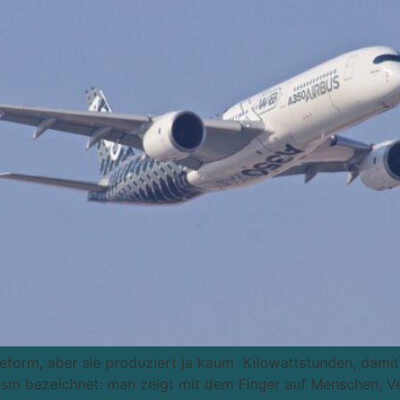
ieform, aber sie produziert ja kaum Kilowattstunden, damit
sm bezeichnet: man zeigt mit dem Finger auf Menschen, V