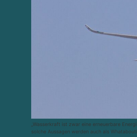
„Wasserkraft ist zwar eine erneuerbare Energ
solche Aussagen werden auch als Whatabouti