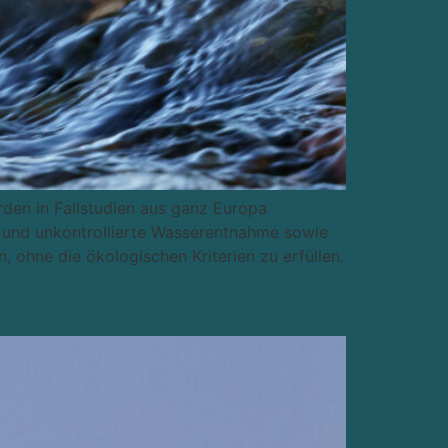
rden in Fallstudien aus ganz Europa
e und unkontrollierte Wasserentnahme sowie
, ohne die ökologischen Kriterien zu erfüllen.