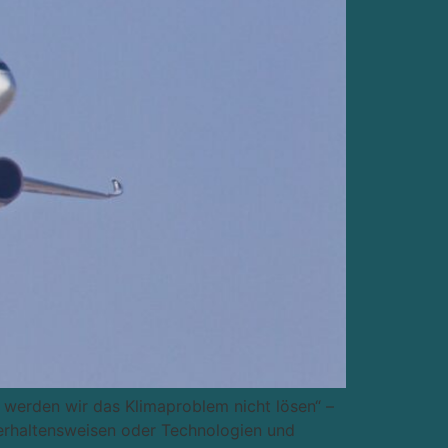
 werden wir das Klimaproblem nicht lösen“ –
erhaltensweisen oder Technologien und