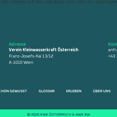
t dem Verweis auf das, was diese nicht oder nur ungenügend
Adresse
Kon
Verein Kleinwasserkraft Österreich
anfr
Franz-Josefs-Kai 13/12
+43 
A-1010 Wien
CHON GEWUSST
GLOSSAR
ERLEBEN
ÜBER UNS
© 2025 KWK ÖSTERREICH & AWK BW