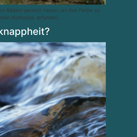
on Rädern genutzt haben, um ihre Felder zu
hen Konfuzius, erfunden.
rknappheit?