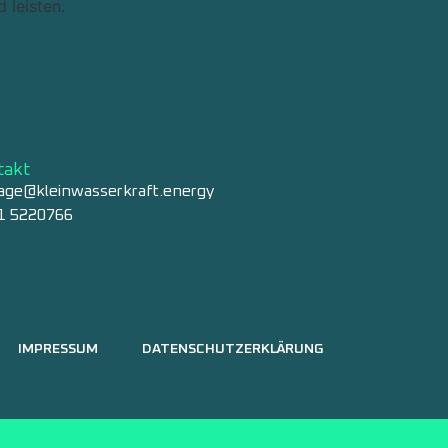
 leisten.
takt
age@kleinwasserkraft.energy
1 5220766
IMPRESSUM
DATENSCHUTZERKLÄRUNG