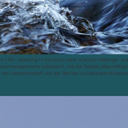
r Life – adapting to Europe‘s water scarcity challenge“ wu
Wassermanagements untersucht, wie die illegale, übermäßig
ür die Landwirtschaft und der Betrieb von Wasserkraftwerken