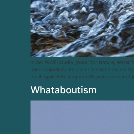
In der WWF-Studie „Water for Nature, Water fo
unterschiedliche Probleme hinsichtlich des 
die illegale Befüllung von Wasserreservoirs f
Whataboutism