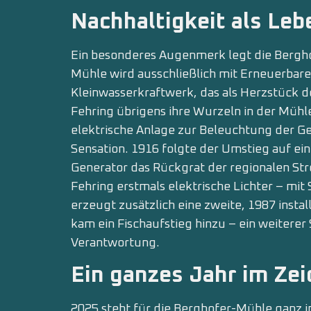
Nachhaltigkeit als Leb
Ein besonderes Augenmerk legt die Bergho
Mühle wird ausschließlich mit Erneuerbar
Kleinwasserkraftwerk, das als Herzstück des
Fehring übrigens ihre Wurzeln in der Mühl
elektrische Anlage zur Beleuchtung der Ge
Sensation. 1916 folgte der Umstieg auf ei
Generator das Rückgrat der regionalen St
Fehring erstmals elektrische Lichter – mi
erzeugt zusätzlich eine zweite, 1987 instal
kam ein Fischaufstieg hinzu – ein weiterer 
Verantwortung.
Ein ganzes Jahr im Ze
2025 steht für die Berghofer-Mühle ganz 