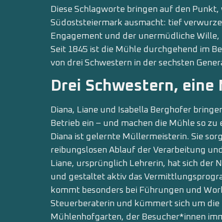
Diese Schlagworte bringen auf den Punkt, 
Südoststeiermark ausmacht: tief verwurze
Engagement und der unermüdliche Wille, 
Seit 1845 ist die Mühle durchgehend im Be
von drei Schwestern in der sechsten Genera
Drei Schwestern, eine
Diana, Liane und Isabella Berghofer bringen
Betrieb ein – und machen die Mühle so z
Diana ist gelernte Müllermeisterin. Sie sorg
reibungslosen Ablauf der Verarbeitung un
Liane, ursprünglich Lehrerin, hat sich d
und gestaltet aktiv das Vermittlungsprog
kommt besonders bei Führungen und Works
Steuerberaterin und kümmert sich um die 
Mühlenhofgarten, der Besucher*innen imm