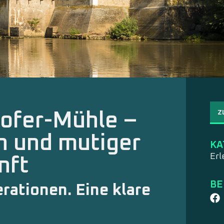
Z
ofer-Mühle –
on und mutiger
KA
Erl
nft
BE
rationen. Eine klare