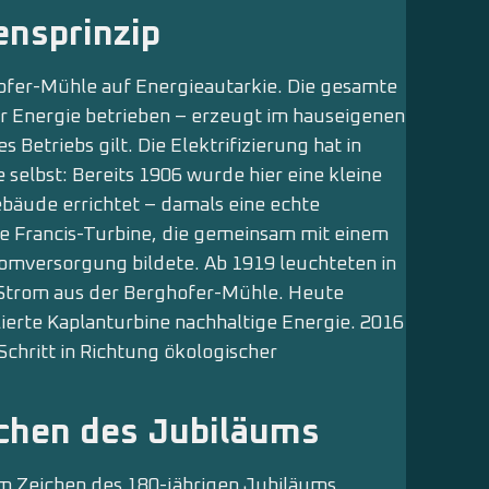
ensprinzip
fer-Mühle auf Energieautarkie. Die gesamte
er Energie betrieben – erzeugt im hauseigenen
 Betriebs gilt. Die Elektrifizierung hat in
e selbst: Bereits 1906 wurde hier eine kleine
bäude errichtet – damals eine echte
ne Francis-Turbine, die gemeinsam mit einem
romversorgung bildete. Ab 1919 leuchteten in
t Strom aus der Berghofer-Mühle. Heute
lierte Kaplanturbine nachhaltige Energie. 2016
Schritt in Richtung ökologischer
ichen des Jubiläums
im Zeichen des 180-jährigen Jubiläums.