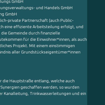
cklungs GmbH
ligungsverwaltungs- und Handels GmbH
ding GmbH
lich-private Partnerschaft (auch Public-
h eine effiziente Arbeitsteilung erfolgt, und
l die Gemeinde durch finanzielle
utekommen für die Einwohner*innen, als auch
ftliches Projekt. Mit einem einstimmigen
ndnis aller Grundstückseigentümer*innen
er die Hauptstraße entlang, welche auch
e Synergien geschaffen werden, so wurden
r Kanalleitung, Trinkwasserleitungen und ein