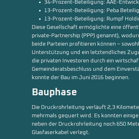
34-Prozent-Beteiligung: AAE-Entwi
13-Prozent-Beteiligung: Peba Betei
13-Prozent-Beteiligung: Rumpf Hol
Diese Gesellschaft ermöglichte eine öffent
private-Partnership (PPP) genannt), wodurc
beide Parteien profitieren können – sowoh
Unterstützung und ein letztendliches Zug
die privaten Investoren durch ein wirtscha
Gemeinderatsbeschluss und dem Einverstä
konnte der Bau im Juni 2016 beginnen.
Bauphase
Die Druckrohrleitung verläuft 2,3 Kilomet
mehrmals gequert wird. Es konnten einig
neben der Druckrohrleitung noch 650 Mete
Glasfaserkabel verlegt.