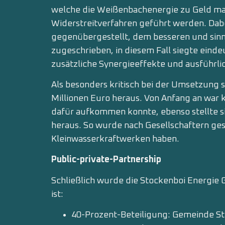
welche die Weißenbachenergie zu Geld ma
Widerstreitverfahren geführt werden. Dab
gegenübergestellt, dem besseren und sin
zugeschrieben, in diesem Fall siegte einde
zusätzliche Synergieeffekte und ausführl
Als besonders kritisch bei der Umsetzung s
Millionen Euro heraus. Von Anfang an war k
dafür aufkommen konnte, ebenso stellte sic
heraus. So wurde nach Gesellschaftern ges
Kleinwasserkraftwerken haben.
Public-private-Partnership
Schließlich wurde die Stockenboi Energie
ist:
40-Prozent-Beteiligung: Gemeinde S