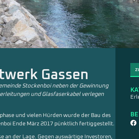
Z
ftwerk Gassen
Gemeinde Stockenboi neben der Gewinnung
KA
rleitungen und Glasfaserkabel verlegen
Erl
BE
gsphase und vielen Hürden wurde der Bau des
boi Ende März 2017 pünktlich fertiggestellt.
se an der Lage. Gegen auswärtige Investoren,