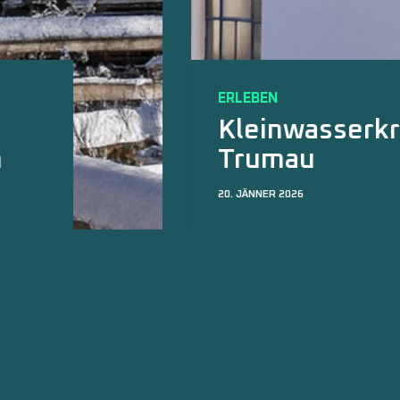
ERLEBEN
Wasserkraft
k
Unteren Arg
Schomburg
15. JÄNNER 2026