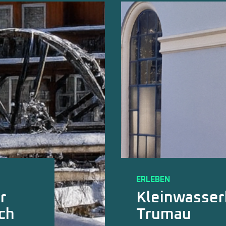
ERLEBEN
Wasserkraft
k
Unteren Arg
Schomburg