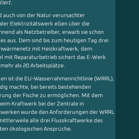
iert.
und auch von der Natur verursachter
aler Elektrizitätswerk eGen über die
nend als Netzbetreiber, erwarb sie schon
es aus. Dem sind bis zum heutigen Tag drei
rnwärmenetz mit Heizkraftwerk, dem
l mit Reparaturbetrieb sichert das E-Werk
 mehr als 20 Arbeitsplätze.
n ist die EU-Wasserrahmenrichtlinie (WRRL),
dig machte, bei bereits bestehenden
rung der Fische zu ermöglichen. Mit dem
beim Kraftwerk bei der Zentrale in
raftwerken wurde den Anforderungen der WRRL
ittlerweile alle drei Flusskraftwerke des
hsten ökologischen Ansprüche.