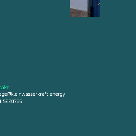
1. JUNI 2
takt
age@kleinwasserkraft.energy
1 5220766