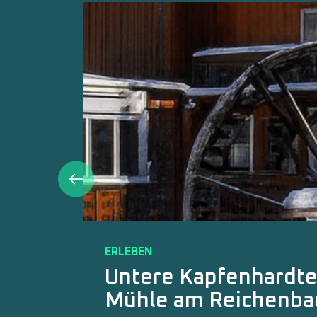
ERLEBEN
Kleinwasserkraftwer
Trumau