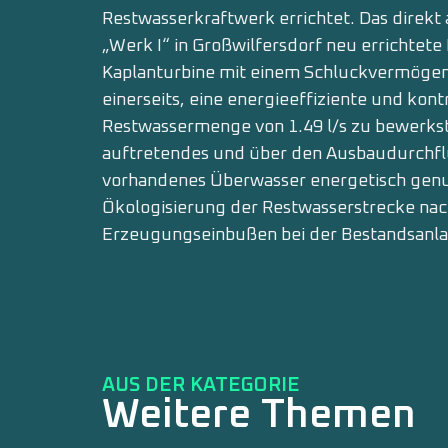
Restwasserkraftwerk errichtet. Das direk
„Werk I“ in Großwilfersdorf neu errichtet
Kaplanturbine mit einem Schluckvermögen 
einerseits, eine energieeffiziente und kon
Restwassermenge von 1.49 l/s zu bewerkst
auftretendes und über den Ausbaudurchflu
vorhandenes Überwasser energetisch genu
Ökologisierung der Restwasserstrecke na
Erzeugungseinbußen bei der Bestandsanl
AUS DER KATEGORIE
Weitere Themen