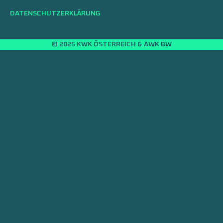
DATENSCHUTZERKLÄRUNG
© 2025 KWK ÖSTERREICH & AWK BW