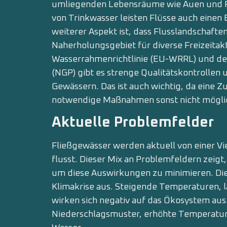
umliegenden Lebensräume wie Auen und Fe
von Trinkwasser leisten Flüsse auch einen 
weiterer Aspekt ist, dass Flusslandschafte
Naherholungsgebiet für diverse Freizeitakt
Wasserrahmenrichtlinie (EU-WRRL) und d
(NGP) gibt es strenge Qualitätskontrollen
Gewässern. Das ist auch wichtig, da eine
notwendige Maßnahmen sonst nicht mögli
Aktuelle Problemfelder
Fließgewässer werden aktuell von einer Vi
flusst. Dieser Mix an Problemfeldern zeigt
um diese Auswirkun­gen zu minimieren. Di
Klimakrise aus. Steigende Temperaturen,
wirken sich ne­gativ auf das Ökosystem au
Niederschlagsmuster, erhöhte Temperatur