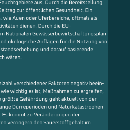
uchtgebiete aus. Durch die Bereitstellung
Beitrag zur öffentlichen Gesundheit. Ein
n, wie Auen oder Uferbereiche, oftmals als
ivitäten dienen. Durch die EU-
em Nationalen Gewässerbewirtschaftungsplan
 und ökologische Auflagen für die Nutzung von
 Zustandserhebung und darauf basierende
ch wären.
elzahl verschiedener Faktoren negativ beein­
, wie wichtig es ist, Maßnahmen zu ergreifen,
e größte Gefährdung geht aktuell von der
 lange Dürreperioden und Naturkatastrophen
s. Es kommt zu Veränderun­gen der
en verringern den Sauerstoffgehalt im