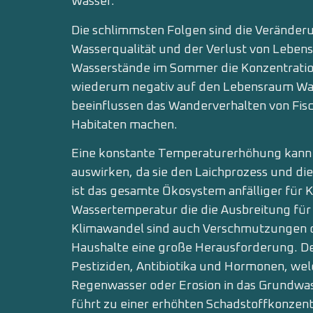
Wasser.
Die schlimmsten Folgen sind die Veränderu
Wasserqualität und der Verlust von Lebens
Wasserstände im Sommer die Konzentratio
wiederum negativ auf den Lebensraum Wa
beeinflussen das Wanderverhalten von Fisch
Habi­taten machen.
Eine konstante Temperaturerhöhung kann s
auswirken, da sie den Laichprozess und die
ist das gesamte Ökosystem anfälliger für K
Wassertemperatur die die Ausbreitung fü
Klimawandel sind auch Verschmutzungen d
Haushalte eine große Herausforderung. D
Pestiziden, Antibiotika und Hormonen, we
Regenwasser oder Erosion in das Grundwas
führt zu einer erhöhten Schadstoff­konzent