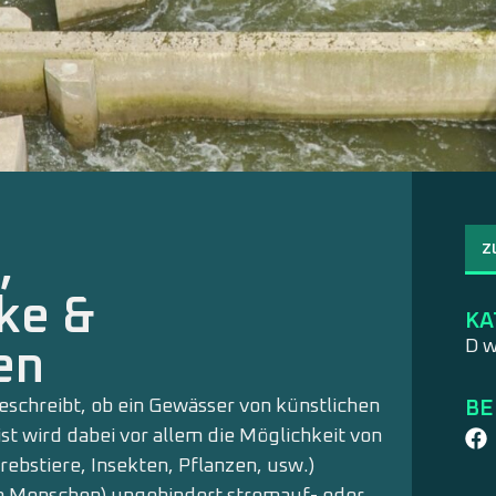
Z
,
ke &
KA
D w
en
schreibt, ob ein Gewässer von künstlichen
BE
ist wird dabei vor allem die Möglichkeit von
ebstiere, Insekten, Pflanzen, usw.)
om Menschen) ungehindert stromauf- oder