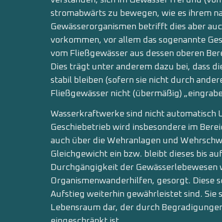
stromabwärts zu bewegen, wie es ihrem na
Gewässerorganismen betrifft dies aber auc
vorkommen, vor allem das sogenannte Gesch
vom Fließgewässer aus dessen oberen Ber
Dies trägt unter anderem dazu bei, dass di
stabil bleiben (sofern sie nicht durch ander
Fließgewässer nicht (übermäßig) „eingrabe
Wasserkraftwerke sind nicht automatisch
Geschiebetrieb wird insbesondere im Berei
auch über die Wehranlagen und Wehrschwell
Gleichgewicht ein bzw. bleibt dieses bis a
Durchgängigkeit der Gewässerlebewesen w
Organismenwanderhilfen, gesorgt. Diese so
Aufstieg weiterhin gewährleistet sind. Sie
Lebensraum dar, der durch Begradigunge
eingeschränkt ist.