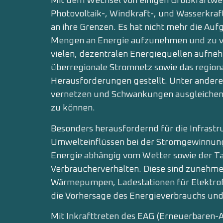
Mit dem Wechsel von einigen Großkraftwe
Photovoltaik-, Windkraft-, und Wasserkraft
an ihre Grenzen. Es hat nicht mehr die Au
Mengen an Energie aufzunehmen und zu ve
vielen, dezentralen Energiequellen aufne
überregionale Stromnetz sowie das regional
Herausforderungen gestellt. Unter ander
vernetzen und Schwankungen ausgleichen
zu können.
Besonders herausfordernd für die Infrastru
Umwelteinflüssen bei der Stromgewinnung
Energie abhängig vom Wetter sowie der Ta
Verbraucherverhalten. Diese sind zunehme
Wärmepumpen, Ladestationen für Elektro
die Vorhersage des Energieverbrauchs und 
Mit Inkrafttreten des EAG (Erneuerbaren-A